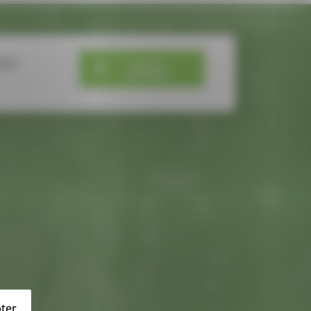
bre
Espace
adhérent
ter