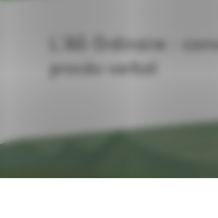
L’AG Ordinaire : con
procès-verbal