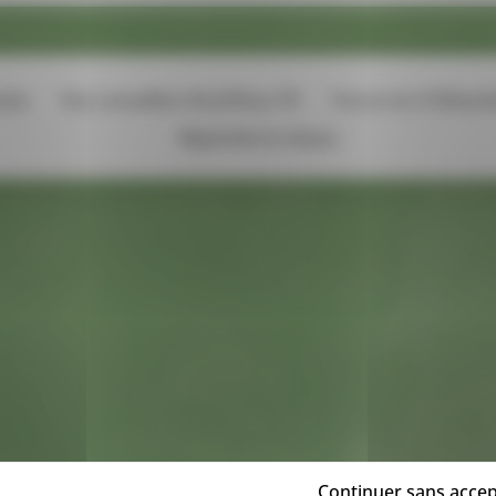
nda
Vos conseillers Guid’Asso 74
Forum du 5 Décem
Rejoindre le réseau
Continuer sans accep