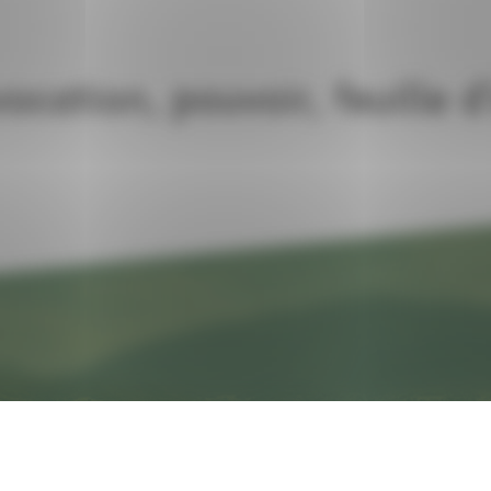
vocation, pouvoir, feuille 
Accès rapide
Agenda
Rejoindre le réseau